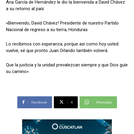
Ana García de Hernández le dio la bienvenida a David Chávez
a su retorno al país:
«Bienvenido, David Chávez! Presidente de nuestro Partido
Comparta
Comparta
Nacional de regreso a su tierra, Honduras.
Lo recibimos con esperanza, porque así como hoy usted
vuelve, sé que pronto Juan Orlando también volverá.
Facebook
Facebook
X
X
WhatsApp
WhatsApp
Que la justicia y la unidad prevalezcan siempre y que Dios guíe
su camino»
Síganos
Síganos
Facebook
X
WhatsApp