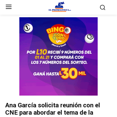
Inicio
Inicio
Partidos Políticos
Partidos Políticos
Partido Liberal
Partido Liberal
Partido Nacional
Partido Nacional
Innovación y Unidad
Innovación y Unidad
Democracia Cristiana
Democracia Cristiana
Ana García solicita reunión con el
Unificación Democrática
Unificación Democrática
CNE para abordar el tema de la
Anticorrupción
Anticorrupción