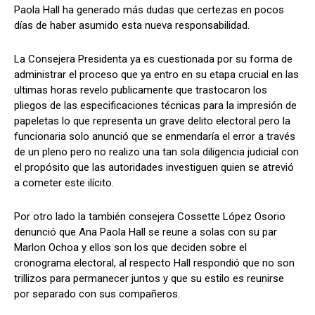
Paola Hall ha generado más dudas que certezas en pocos
días de haber asumido esta nueva responsabilidad.
La Consejera Presidenta ya es cuestionada por su forma de
Comparta
Comparta
administrar el proceso que ya entro en su etapa crucial en las
ultimas horas revelo publicamente que trastocaron los
pliegos de las especificaciones técnicas para la impresión de
papeletas lo que representa un grave delito electoral pero la
funcionaria solo anunció que se enmendaría el error a través
Facebook
Facebook
X
X
WhatsApp
WhatsApp
de un pleno pero no realizo una tan sola diligencia judicial con
el propósito que las autoridades investiguen quien se atrevió
a cometer este ilícito.
Síganos
Síganos
Por otro lado la también consejera Cossette López Osorio
denunció que Ana Paola Hall se reune a solas con su par
Marlon Ochoa y ellos son los que deciden sobre el
cronograma electoral, al respecto Hall respondió que no son
trillizos para permanecer juntos y que su estilo es reunirse
por separado con sus compañeros.