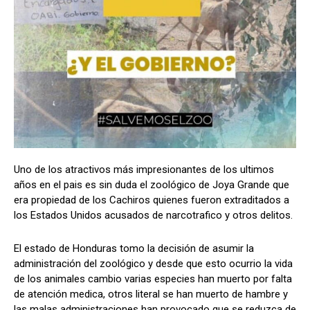
Comparta
Comparta
Facebook
Facebook
X
X
WhatsApp
WhatsApp
Uno de los atractivos más impresionantes de los ultimos
años en el pais es sin duda el zoológico de Joya Grande que
Síganos
Síganos
era propiedad de los Cachiros quienes fueron extraditados a
los Estados Unidos acusados de narcotrafico y otros delitos.
El estado de Honduras tomo la decisión de asumir la
administración del zoológico y desde que esto ocurrio la vida
de los animales cambio varias especies han muerto por falta
de atención medica, otros literal se han muerto de hambre y
las malas administraciones han provocado que se reduzca de