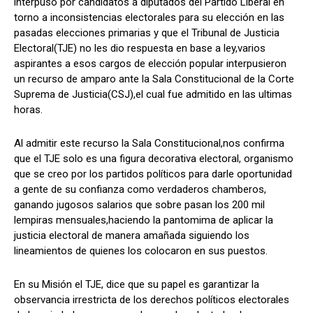
interpuso por candidatos a diputados del Partido Liberal en
torno a inconsistencias electorales para su elección en las
pasadas elecciones primarias y que el Tribunal de Justicia
Electoral(TJE) no les dio respuesta en base a ley,varios
Comparta
Comparta
aspirantes a esos cargos de elección popular interpusieron
un recurso de amparo ante la Sala Constitucional de la Corte
Suprema de Justicia(CSJ),el cual fue admitido en las ultimas
horas.
Facebook
Facebook
X
X
WhatsApp
WhatsApp
Al admitir este recurso la Sala Constitucional,nos confirma
que el TJE solo es una figura decorativa electoral, organismo
que se creo por los partidos políticos para darle oportunidad
a gente de su confianza como verdaderos chamberos,
Síganos
Síganos
ganando jugosos salarios que sobre pasan los 200 mil
lempiras mensuales,haciendo la pantomima de aplicar la
justicia electoral de manera amañada siguiendo los
lineamientos de quienes los colocaron en sus puestos.
En su Misión el TJE, dice que su papel es garantizar la
observancia irrestricta de los derechos políticos electorales