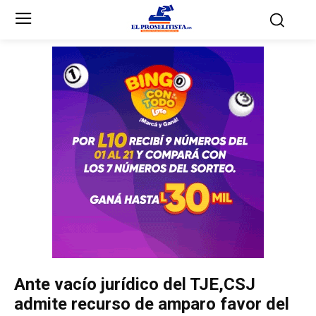
Inicio
Inicio
Partidos Políticos
Partidos Políticos
Partido Liberal
Partido Liberal
Partido Nacional
Partido Nacional
Innovación y Unidad
Innovación y Unidad
Democracia Cristiana
Democracia Cristiana
Ante vacío jurídico del TJE,CSJ
Unificación Democrática
Unificación Democrática
admite recurso de amparo favor del
Anticorrupción
Anticorrupción