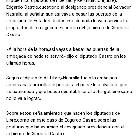
El polemico diputado de Libertad y Refundacion(Libre),
Edgardo Castro,cuestiono al desigando presidencial Salvador
Nasralla, al señalar que asi vaya a besar las puertas de la
embajada de Estados Unidos eso de nada le va a servir a los
Comparta
Comparta
propósitos de su agenda en contra del gobierno de Xiomara
Castro.
«A la hora de la hora,asi vayas a besar las puertas de la
embajada de nada te servirá»,dijo el diputado Castro en las
Facebook
Facebook
X
X
WhatsApp
WhatsApp
ultimas horas.
Segun el diputado de Libre,»Nasralla fue a la embajada
americana a arrodillarse porque a el no se le a olvidado que
Síganos
Síganos
es cachureco y que busca desatabilizar al actul gobierno,pero
no lo va a lograr».
Sobre estos señalamientos que hacen los diputados de
Libre,como en este caso de Edgardo Castro,sobre las
posturas que ha asumido el designado presidencial con el
gobierno de Xiomara Castro.