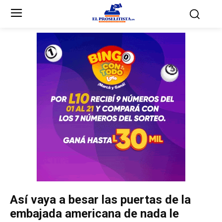
Inicio
Inicio
Partidos Políticos
Partidos Políticos
Partido Liberal
Partido Liberal
Partido Nacional
Partido Nacional
Innovación y Unidad
Innovación y Unidad
Democracia Cristiana
Democracia Cristiana
Así vaya a besar las puertas de la
Unificación Democrática
Unificación Democrática
embajada americana de nada le
Anticorrupción
Anticorrupción