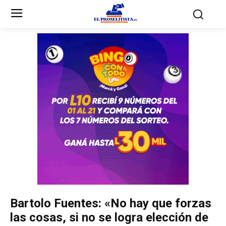
Inicio
Inicio
Partidos Políticos
Partidos Políticos
Partido Liberal
Partido Liberal
Partido Nacional
Partido Nacional
Innovación y Unidad
Innovación y Unidad
Democracia Cristiana
Democracia Cristiana
Bartolo Fuentes: «No hay que forzas
Unificación Democrática
Unificación Democrática
las cosas, si no se logra elección de
Anticorrupción
Anticorrupción