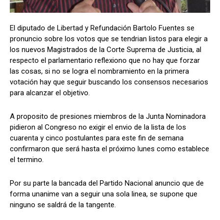
El diputado de Libertad y Refundación Bartolo Fuentes se
pronuncio sobre los votos que se tendrian listos para elegir a
Comparta
Comparta
los nuevos Magistrados de la Corte Suprema de Justicia, al
respecto el parlamentario reflexiono que no hay que forzar
las cosas, si no se logra el nombramiento en la primera
votación hay que seguir buscando los consensos necesarios
para alcanzar el objetivo.
Facebook
Facebook
X
X
WhatsApp
WhatsApp
A proposito de presiones miembros de la Junta Nominadora
pidieron al Congreso no exigir el envio de la lista de los
Síganos
Síganos
cuarenta y cinco postulantes para este fin de semana
confirmaron que será hasta el próximo lunes como establece
el termino.
Por su parte la bancada del Partido Nacional anuncio que de
forma unanime van a seguir una sola linea, se supone que
ninguno se saldrá de la tangente.