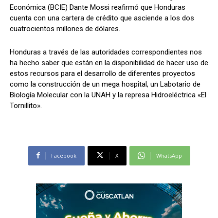
Económica (BCIE) Dante Mossi reafirmó que Honduras
cuenta con una cartera de crédito que asciende a los dos
cuatrocientos millones de dólares.
Comparta
Comparta
Honduras a través de las autoridades correspondientes nos
ha hecho saber que están en la disponibilidad de hacer uso de
estos recursos para el desarrollo de diferentes proyectos
como la construcción de un mega hospital, un Labotario de
Biología Molecular con la UNAH y la represa Hidroeléctrica «El
Facebook
Facebook
X
X
WhatsApp
WhatsApp
Tornillito».
Síganos
Síganos
Facebook
X
WhatsApp