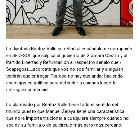
Comparta
Comparta
La diputada Beatriz Valle se refirió al escándalo de corrupción
en SEDESOL que salpica al gobierno de Xiomara Castro y al
Facebook
Facebook
X
X
WhatsApp
WhatsApp
Partido Libertad y Refundación al respecfro señalo que:»
Scapegoat…..acordate que vos no sos familiar y a alguien
tendrán que entregar. Por eso no hay que andar haciendo
enemigos en política para defender a quienes luego te
Síganos
Síganos
entregan» sentenció
Lo planteado por Beatriz Valle tiene todo el sentido del
mundo puesto que Manuel Zelaya tiene una característica
que no le importa traicionar a cualquiera siempre cuando no
sea de su familia o de su circulo más pero más cercano.