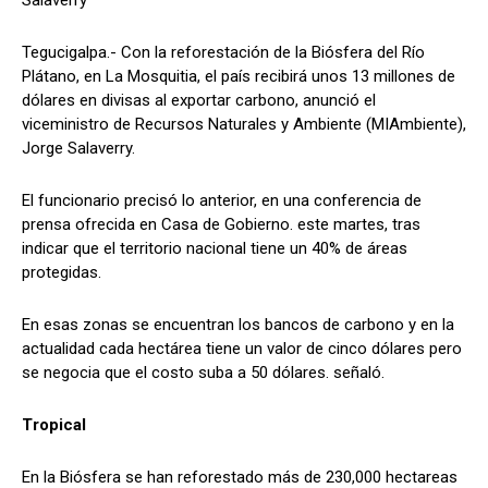
Salaverry
Tegucigalpa.- Con la reforestación de la Biósfera del Río
Plátano, en La Mosquitia, el país recibirá unos 13 millones de
Comparta
Comparta
dólares en divisas al exportar carbono, anunció el
viceministro de Recursos Naturales y Ambiente (MIAmbiente),
Jorge Salaverry.
El funcionario precisó lo anterior, en una conferencia de
Facebook
Facebook
X
X
WhatsApp
WhatsApp
prensa ofrecida en Casa de Gobierno. este martes, tras
indicar que el territorio nacional tiene un 40% de áreas
protegidas.
Síganos
Síganos
En esas zonas se encuentran los bancos de carbono y en la
actualidad cada hectárea tiene un valor de cinco dólares pero
se negocia que el costo suba a 50 dólares. señaló.
Tropical
En la Biósfera se han reforestado más de 230,000 hectareas