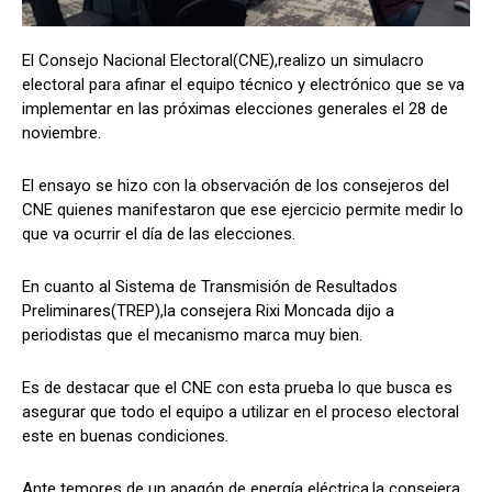
El Consejo Nacional Electoral(CNE),realizo un simulacro
electoral para afinar el equipo técnico y electrónico que se va
Comparta
Comparta
implementar en las próximas elecciones generales el 28 de
noviembre.
El ensayo se hizo con la observación de los consejeros del
CNE quienes manifestaron que ese ejercicio permite medir lo
Facebook
Facebook
X
X
WhatsApp
WhatsApp
que va ocurrir el día de las elecciones.
En cuanto al Sistema de Transmisión de Resultados
Síganos
Síganos
Preliminares(TREP),la consejera Rixi Moncada dijo a
periodistas que el mecanismo marca muy bien.
Es de destacar que el CNE con esta prueba lo que busca es
asegurar que todo el equipo a utilizar en el proceso electoral
este en buenas condiciones.
Ante temores de un apagón de energía eléctrica,la consejera