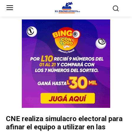
Inicio
Inicio
Partidos Políticos
Partidos Políticos
Partido Liberal
Partido Liberal
Partido Nacional
Partido Nacional
Innovación y Unidad
Innovación y Unidad
Democracia Cristiana
Democracia Cristiana
CNE realiza simulacro electoral para
Unificación Democrática
Unificación Democrática
afinar el equipo a utilizar en las
Anticorrupción
Anticorrupción