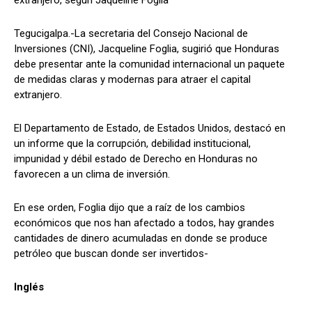
Tegucigalpa.-La secretaria del Consejo Nacional de
Inversiones (CNI), Jacqueline Foglia, sugirió que Honduras
Comparta
Comparta
debe presentar ante la comunidad internacional un paquete
de medidas claras y modernas para atraer el capital
extranjero.
El Departamento de Estado, de Estados Unidos, destacó en
Facebook
Facebook
X
X
WhatsApp
WhatsApp
un informe que la corrupción, debilidad institucional,
impunidad y débil estado de Derecho en Honduras no
favorecen a un clima de inversión.
Síganos
Síganos
En ese orden, Foglia dijo que a raíz de los cambios
económicos que nos han afectado a todos, hay grandes
cantidades de dinero acumuladas en donde se produce
petróleo que buscan donde ser invertidos-
Inglés