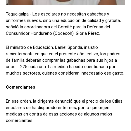
Tegucigalpa.- Los escolares no necesitan gabachas y
uniformes nuevos, sino una educación de calidad y gratuita,
Comparta
Comparta
señaló la coordinadora del Comité para la Defensa del
Consumidor Hondureño (Codecoh), Gloria Përez.
El ministro de Educación, Daniel Sponda, insistió
recientemente en que en el presente año lectivo, los padres
Facebook
Facebook
X
X
WhatsApp
WhatsApp
de familia deberán comprar las gabachas para sus hijos a
unos L 225 cada una. La medida ha sido cuestionada por
muchos sectores, quienes consideran innecesario ese gasto.
Síganos
Síganos
Comerciantes
En ese orden, la dirigente denunció que el precio de los útiles
escolares se ha disparado este mes, por lo que urgen
medidas en contra de esas acciones de algunos malos
comerciantes.