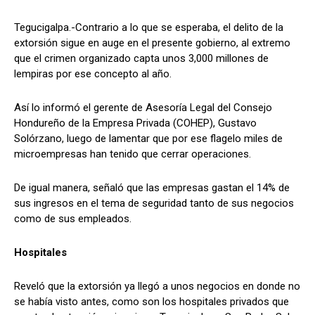
Tegucigalpa.-Contrario a lo que se esperaba, el delito de la
extorsión sigue en auge en el presente gobierno, al extremo
que el crimen organizado capta unos 3,000 millones de
Comparta
Comparta
lempiras por ese concepto al año.
Así lo informó el gerente de Asesoría Legal del Consejo
Hondureño de la Empresa Privada (COHEP), Gustavo
Solórzano, luego de lamentar que por ese flagelo miles de
Facebook
Facebook
X
X
WhatsApp
WhatsApp
microempresas han tenido que cerrar operaciones.
De igual manera, señaló que las empresas gastan el 14% de
Síganos
Síganos
sus ingresos en el tema de seguridad tanto de sus negocios
como de sus empleados.
Hospitales
Reveló que la extorsión ya llegó a unos negocios en donde no
se había visto antes, como son los hospitales privados que