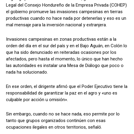
Legal del Consejo Hondureño de la Empresa Privada (COHEP)
el gobierno promueve las invasiones campesinas en tierras
productivas cuando no hace nada por detenerlas y eso es un
mal mensaje para la inversión nacional y extranjera.
Comparta
Comparta
Invasiones campesinas en zonas productivas están a la
orden del día en el sur del país y en el Bajo Aguán, en Colón lo
que ha sido denunciado en reiteradas ocasiones por los
afectados, pero hasta el momento, lo único que han hecho
Facebook
Facebook
X
X
WhatsApp
WhatsApp
las autoridades es instalar una Mesa de Diálogo que poco o
nada ha solucionado.
Síganos
Síganos
En ese orden, el dirigente afirnó que el Poder Ejecutivo tiene la
responsabilidad de garantizar la paz en el agro y «uno es
culpable por acción u omisión».
Sin embargo, cuando no se hace nada, eso permite por lo
tanto que grupos organizados continúen con esas
ocupaciones ilegales en otros territorios, señaló.