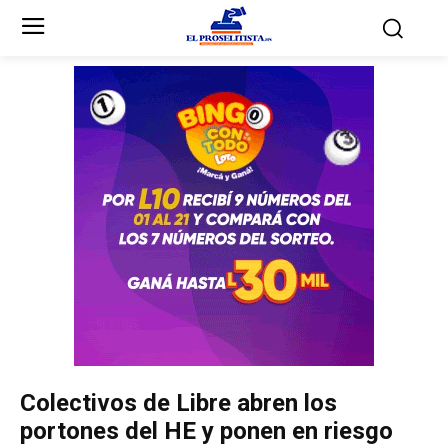
Inicio
Inicio
Partidos Políticos
Partidos Políticos
Partido Liberal
Partido Liberal
Partido Nacional
Partido Nacional
Innovación y Unidad
Innovación y Unidad
Democracia Cristiana
Democracia Cristiana
Colectivos de Libre abren los
Unificación Democrática
Unificación Democrática
portones del HE y ponen en riesgo
Anticorrupción
Anticorrupción