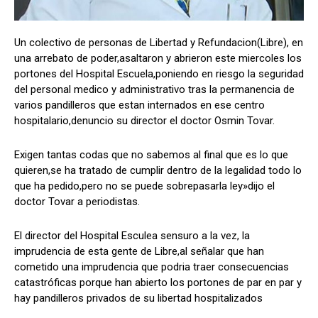
Un colectivo de personas de Libertad y Refundacion(Libre), en
una arrebato de poder,asaltaron y abrieron este miercoles los
Comparta
Comparta
portones del Hospital Escuela,poniendo en riesgo la seguridad
del personal medico y administrativo tras la permanencia de
varios pandilleros que estan internados en ese centro
hospitalario,denuncio su director el doctor Osmin Tovar.
Facebook
Facebook
X
X
WhatsApp
WhatsApp
Exigen tantas codas que no sabemos al final que es lo que
quieren,se ha tratado de cumplir dentro de la legalidad todo lo
que ha pedido,pero no se puede sobrepasarla ley»dijo el
Síganos
Síganos
doctor Tovar a periodistas.
El director del Hospital Esculea sensuro a la vez, la
imprudencia de esta gente de Libre,al señalar que han
cometido una imprudencia que podria traer consecuencias
catastróficas porque han abierto los portones de par en par y
hay pandilleros privados de su libertad hospitalizados