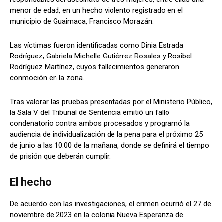
menor de edad, en un hecho violento registrado en el
municipio de Guaimaca, Francisco Morazán.
Comparta
Comparta
Las víctimas fueron identificadas como Dinia Estrada
Rodríguez, Gabriela Michelle Gutiérrez Rosales y Rosibel
Rodríguez Martínez, cuyos fallecimientos generaron
conmoción en la zona.
Facebook
Facebook
X
X
WhatsApp
WhatsApp
Tras valorar las pruebas presentadas por el Ministerio Público,
la Sala V del Tribunal de Sentencia emitió un fallo
condenatorio contra ambos procesados y programó la
audiencia de individualización de la pena para el próximo 25
Síganos
Síganos
de junio a las 10:00 de la mañana, donde se definirá el tiempo
de prisión que deberán cumplir.
El hecho
De acuerdo con las investigaciones, el crimen ocurrió el 27 de
noviembre de 2023 en la colonia Nueva Esperanza de