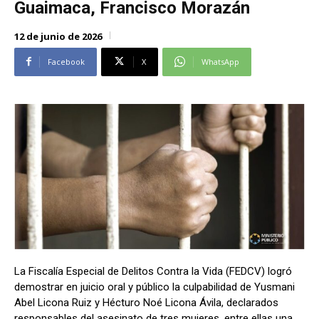
Guaimaca, Francisco Morazán
Alianza Patriotica
Alianza Patriotica
Libertad y Refundación
Libertad y Refundación
12 de junio de 2026
Frente Amplio
Frente Amplio
Facebook
X
WhatsApp
Centro Social Cristianos
Centro Social Cristianos
Nueva Ruta
Nueva Ruta
Noticias
Noticias
Contáctenos
Contáctenos
Suscríbase a nuestro boletín
Suscríbase a nuestro boletín
Manténgase informado de nuestro contenido, recibiendo
Manténgase informado de nuestro contenido, recibiendo
noticias directamente en su correo electrónico.
noticias directamente en su correo electrónico.
La Fiscalía Especial de Delitos Contra la Vida (FEDCV) logró
demostrar en juicio oral y público la culpabilidad de Yusmani
Suscribirse
Suscribirse
Abel Licona Ruiz y Hécturo Noé Licona Ávila, declarados
responsables del asesinato de tres mujeres, entre ellas una