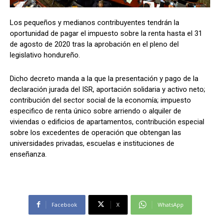
Los pequeños y medianos contribuyentes tendrán la
oportunidad de pagar el impuesto sobre la renta hasta el 31
Comparta
Comparta
de agosto de 2020 tras la aprobación en el pleno del
legislativo hondureño.
Dicho decreto manda a la que la presentación y pago de la
declaración jurada del ISR, aportación solidaria y activo neto;
Facebook
Facebook
X
X
WhatsApp
WhatsApp
contribución del sector social de la economía; impuesto
especifico de renta único sobre arriendo o alquiler de
viviendas o edificios de apartamentos, contribución especial
sobre los excedentes de operación que obtengan las
Síganos
Síganos
universidades privadas, escuelas e instituciones de
enseñanza.
Facebook
X
WhatsApp