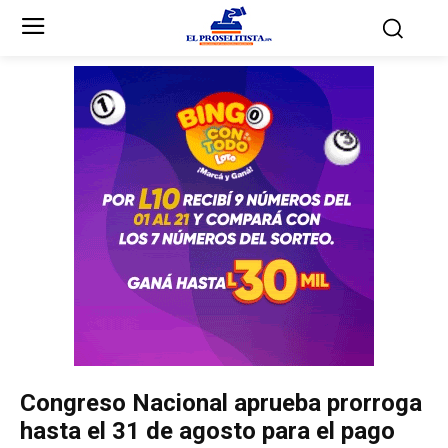
Inicio
Inicio
Partidos Políticos
Partidos Políticos
Partido Liberal
Partido Liberal
Partido Nacional
Partido Nacional
Innovación y Unidad
Innovación y Unidad
Democracia Cristiana
Democracia Cristiana
Congreso Nacional aprueba prorroga
Unificación Democrática
Unificación Democrática
hasta el 31 de agosto para el pago
Anticorrupción
Anticorrupción