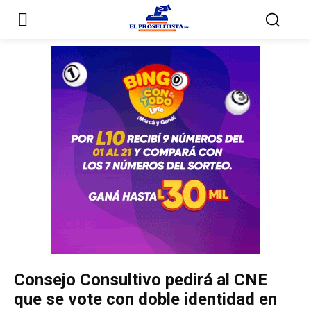
Inicio
Inicio
Partidos Políticos
Partidos Políticos
Partido Liberal
Partido Liberal
Partido Nacional
Partido Nacional
Innovación y Unidad
Innovación y Unidad
Democracia Cristiana
Democracia Cristiana
Consejo Consultivo pedirá al CNE
Unificación Democrática
Unificación Democrática
que se vote con doble identidad en
Anticorrupción
Anticorrupción