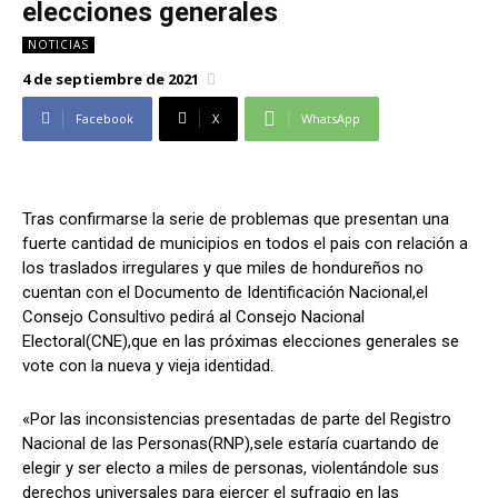
elecciones generales
Alianza Patriotica
Alianza Patriotica
NOTICIAS
Libertad y Refundación
Libertad y Refundación
4 de septiembre de 2021
Frente Amplio
Frente Amplio
Centro Social Cristianos
Centro Social Cristianos
Facebook
X
WhatsApp
Nueva Ruta
Nueva Ruta
Noticias
Noticias
Contáctenos
Contáctenos
Tras confirmarse la serie de problemas que presentan una
fuerte cantidad de municipios en todos el pais con relación a
los traslados irregulares y que miles de hondureños no
Suscríbase a nuestro boletín
Suscríbase a nuestro boletín
cuentan con el Documento de Identificación Nacional,el
Consejo Consultivo pedirá al Consejo Nacional
Manténgase informado de nuestro contenido, recibiendo
Manténgase informado de nuestro contenido, recibiendo
Electoral(CNE),que en las próximas elecciones generales se
noticias directamente en su correo electrónico.
noticias directamente en su correo electrónico.
vote con la nueva y vieja identidad.
«Por las inconsistencias presentadas de parte del Registro
Nacional de las Personas(RNP),sele estaría cuartando de
Suscribirse
Suscribirse
elegir y ser electo a miles de personas, violentándole sus
derechos universales para ejercer el sufragio en las