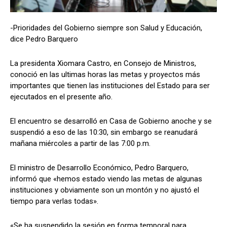
-Prioridades del Gobierno siempre son Salud y Educación,
dice Pedro Barquero
Comparta
Comparta
La presidenta Xiomara Castro, en Consejo de Ministros,
conoció en las ultimas horas las metas y proyectos más
importantes que tienen las instituciones del Estado para ser
ejecutados en el presente año.
Facebook
Facebook
X
X
WhatsApp
WhatsApp
El encuentro se desarrolló en Casa de Gobierno anoche y se
suspendió a eso de las 10:30, sin embargo se reanudará
Síganos
Síganos
mañana miércoles a partir de las 7:00 p.m.
El ministro de Desarrollo Económico, Pedro Barquero,
informó que «hemos estado viendo las metas de algunas
instituciones y obviamente son un montón y no ajustó el
tiempo para verlas todas».
«Se ha suspendido la sesión en forma temporal para