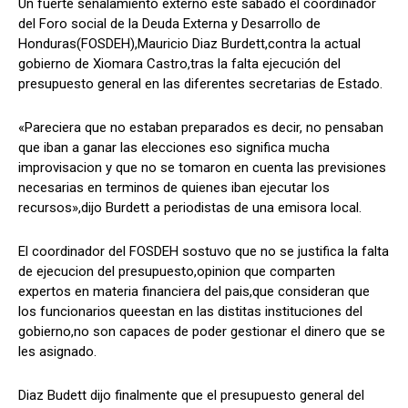
Un fuerte señalamiento externo este sabado el coordinador
del Foro social de la Deuda Externa y Desarrollo de
Honduras(FOSDEH),Mauricio Diaz Burdett,contra la actual
gobierno de Xiomara Castro,tras la falta ejecución del
Comparta
Comparta
presupuesto general en las diferentes secretarias de Estado.
«Pareciera que no estaban preparados es decir, no pensaban
que iban a ganar las elecciones eso significa mucha
improvisacion y que no se tomaron en cuenta las previsiones
Facebook
Facebook
X
X
WhatsApp
WhatsApp
necesarias en terminos de quienes iban ejecutar los
recursos»,dijo Burdett a periodistas de una emisora local.
El coordinador del FOSDEH sostuvo que no se justifica la falta
Síganos
Síganos
de ejecucion del presupuesto,opinion que comparten
expertos en materia financiera del pais,que consideran que
los funcionarios queestan en las distitas instituciones del
gobierno,no son capaces de poder gestionar el dinero que se
les asignado.
Diaz Budett dijo finalmente que el presupuesto general del