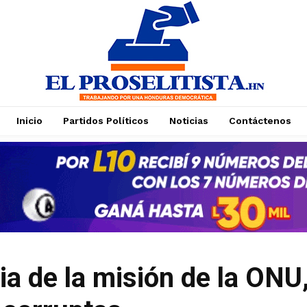
Inicio
Partidos Políticos
Noticias
Contáctenos
Suscríbase a nuestro boletín
Suscríbase a nuestro boletín
Manténgase informado de nuestro contenido,
Manténgase informado de nuestro contenido,
recibiendo noticias directamente en su correo
recibiendo noticias directamente en su correo
electrónico.
electrónico.
ia de la misión de la ONU
Suscribirse
Suscribirse