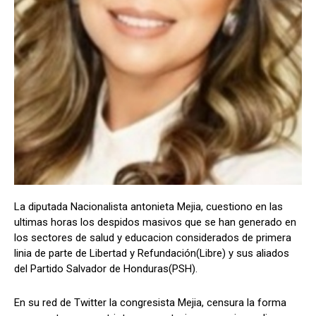
Comparta
Comparta
Facebook
Facebook
X
X
WhatsApp
WhatsApp
Síganos
Síganos
La diputada Nacionalista antonieta Mejia, cuestiono en las
ultimas horas los despidos masivos que se han generado en
los sectores de salud y educacion considerados de primera
linia de parte de Libertad y Refundación(Libre) y sus aliados
del Partido Salvador de Honduras(PSH).
En su red de Twitter la congresista Mejia, censura la forma