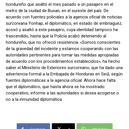
hondureño que asaltó el mes pasado a un pasajero en el
metro de la ciudad de Busan, en el sureste del país. De
acuerdo con fuentes policiales a la agencia oficial de noticias
surcoreana Yonhap, el diplomático, en estado de embriaguez,
Comparta
Comparta
acosó y asaltó a este pasajero, cuya identidad tampoco ha
trascendido, hasta que la Policía acabó deteniendo al
hondureño, que no ofreció resistencia. «Somos conscientes
de la gravedad del incidente y estamos cooperando con las
autoridades pertinentes para tomar las medidas apropiadas
Facebook
Facebook
X
X
WhatsApp
WhatsApp
de acuerdo con los procedimientos establecidos», ha hecho
saber el Ministerio de Exteriores surcoreano, que ha dado una
advertencia formal a la Embajada de Honduras en Seúl, según
Síganos
Síganos
fuentes diplomáticas a la agencia oficial. Ahora hace falta
que el diplomático, que hasta ahora se ha mostrado
cooperativo, informe a las autoridades si desea acogerse o
no a la inmunidad diplomática.
Facebook
X
WhatsApp