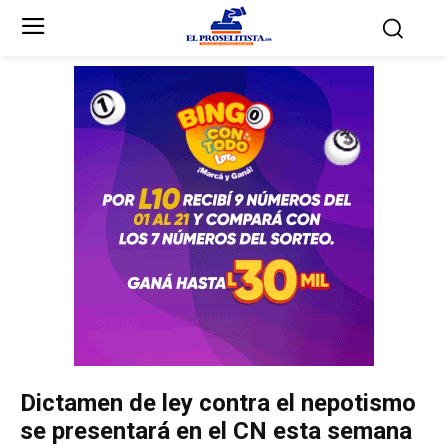
Inicio
Inicio
Partidos Políticos
Partidos Políticos
Partido Liberal
Partido Liberal
Partido Nacional
Partido Nacional
Innovación y Unidad
Innovación y Unidad
Democracia Cristiana
Democracia Cristiana
Dictamen de ley contra el nepotismo
Unificación Democrática
Unificación Democrática
se presentará en el CN esta semana
Anticorrupción
Anticorrupción