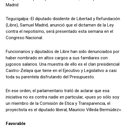
Madrid
Tegucigalpa.-El diputado disidente de Libertad y Refundación
Comparta
Comparta
(Libre), Samuel Madrid, anunció que el dictamen de la Ley
contra el nepotismo, será presentado esta semana en el
Congreso Nacional.
Funcionarios y diputados de Libre han sido denunciados por
Facebook
Facebook
X
X
WhatsApp
WhatsApp
haber nombrado en altos cargos a sus familiares con
jugosos salarios. Una muestra de ello es el clan presidencial
Castro-Zelaya que tiene en el Ejecutivo y Legislativo a casi
toda su parentela disfrutando del Presupuesto.
Síganos
Síganos
En ese orden, el parlamentario trató de aclarar que esa
iniciativa no es contra nadie en particular, «pues yo sólo soy
un miembro de la Comisión de Etica y Transparencia, el
proyectista es el diputado liberal, Mauricio Villeda Bermúdez».
Favorable