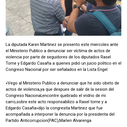
Comparta
Comparta
La diputada Karen Martinez se presento este miercoles ante
el Ministerio Publico a denunciar ser víctima de actos de
Facebook
Facebook
X
X
WhatsApp
WhatsApp
violencia por parte de seguidores de los diputados Rasel
Tome y Edgardo Casaña a quienes pidió un juicio politico en el
Congreso Nacional por ser señalados en la Lista Engel.
Síganos
Síganos
«Vego al Ministerio Publico a denunciar que he sido obeto de
actos de violencia,ya que despues de salir de la sesion del
Congreso Nacional,encontre quebrado el vridrio de mi
carro,sobre este acto responsabilizo a Rasel tome y a
Edgardo Casaña»dijo la congresita Martinez que fue
acompañada a interponer la denuncia por la presidenta del
Partido Anticorrupcion(PAC),Marlen Alvarenga