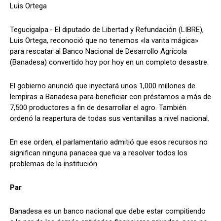
Luis Ortega
Tegucigalpa.- El diputado de Libertad y Refundación (LIBRE),
Luis Ortega, reconoció que no tenemos «la varita mágica»
Comparta
Comparta
para rescatar al Banco Nacional de Desarrollo Agrícola
(Banadesa) convertido hoy por hoy en un completo desastre.
El gobierno anunció que inyectará unos 1,000 millones de
lempiras a Banadesa para beneficiar con préstamos a más de
Facebook
Facebook
X
X
WhatsApp
WhatsApp
7,500 productores a fin de desarrollar el agro. También
ordenó la reapertura de todas sus ventanillas a nivel nacional.
Síganos
Síganos
En ese orden, el parlamentario admitió que esos recursos no
significan ninguna panacea que va a resolver todos los
problemas de la institución.
Par
Banadesa es un banco nacional que debe estar compitiendo