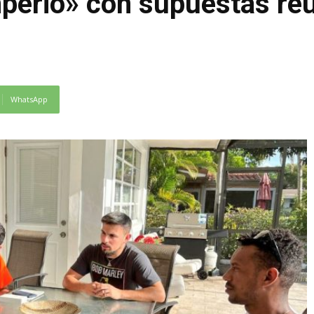
mperio» con supuestas re
WhatsApp