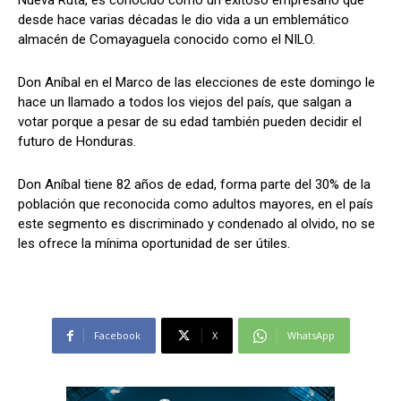
Nueva Ruta, es conocido como un exitoso empresario que
desde hace varias décadas le dio vida a un emblemático
almacén de Comayaguela conocido como el NILO.
Comparta
Comparta
Don Aníbal en el Marco de las elecciones de este domingo le
hace un llamado a todos los viejos del país, que salgan a
votar porque a pesar de su edad también pueden decidir el
futuro de Honduras.
Facebook
Facebook
X
X
WhatsApp
WhatsApp
Don Aníbal tiene 82 años de edad, forma parte del 30% de la
población que reconocida como adultos mayores, en el país
este segmento es discriminado y condenado al olvido, no se
les ofrece la mínima oportunidad de ser útiles.
Síganos
Síganos
Facebook
X
WhatsApp