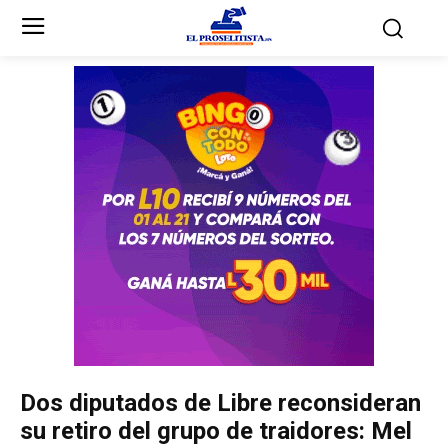
Inicio
Inicio
Partidos Políticos
Partidos Políticos
Partido Liberal
Partido Liberal
Partido Nacional
Partido Nacional
Innovación y Unidad
Innovación y Unidad
Democracia Cristiana
Democracia Cristiana
Dos diputados de Libre reconsideran
Unificación Democrática
Unificación Democrática
su retiro del grupo de traidores: Mel
Anticorrupción
Anticorrupción