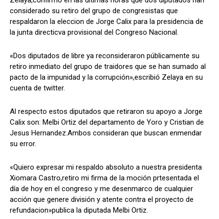
Zelaya,confirmo en las ultimas horas que dos diputados han
considerado su retiro del grupo de congresistas que
respaldaron la eleccion de Jorge Calix para la presidencia de
la junta directicva provisional del Congreso Nacional.
Comparta
Comparta
«Dos diputados de libre ya reconsideraron públicamente su
retiro inmediato del grupo de traidores que se han sumado al
pacto de la impunidad y la corrupción»,escribió Zelaya en su
cuenta de twitter.
Facebook
Facebook
X
X
WhatsApp
WhatsApp
Al respecto estos diputados que retiraron su apoyo a Jorge
Calix son: Melbi Ortiz del departamento de Yoro y Cristian de
Jesus Hernandez.Ambos consideran que buscan enmendar
Síganos
Síganos
su error.
«Quiero expresar mi respaldo absoluto a nuestra presidenta
Xiomara Castro,retiro mi firma de la moción prtesentada el
día de hoy en el congreso y me desenmarco de cualquier
acción que genere división y atente contra el proyecto de
refundacion»publica la diputada Melbi Ortiz.