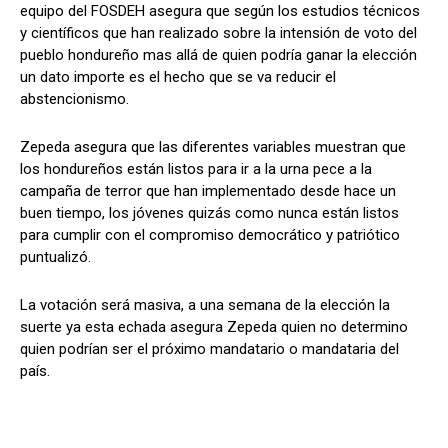
equipo del FOSDEH asegura que según los estudios técnicos
y científicos que han realizado sobre la intensión de voto del
pueblo hondureño mas allá de quien podría ganar la elección
un dato importe es el hecho que se va reducir el
Comparta
Comparta
abstencionismo.
Zepeda asegura que las diferentes variables muestran que
los hondureños están listos para ir a la urna pece a la
campaña de terror que han implementado desde hace un
Facebook
Facebook
X
X
WhatsApp
WhatsApp
buen tiempo, los jóvenes quizás como nunca están listos
para cumplir con el compromiso democrático y patriótico
puntualizó.
Síganos
Síganos
La votación será masiva, a una semana de la elección la
suerte ya esta echada asegura Zepeda quien no determino
quien podrían ser el próximo mandatario o mandataria del
país.