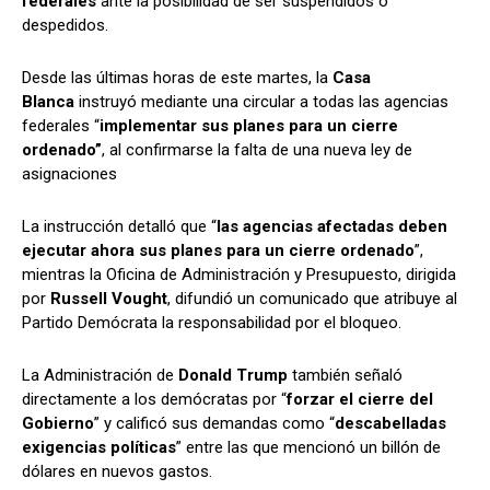
federales
ante la posibilidad de ser suspendidos o
despedidos.
Desde las últimas horas de este martes, la
Casa
Comparta
Comparta
Blanca
instruyó mediante una circular a todas las agencias
federales “
implementar sus planes para un cierre
ordenado”
, al confirmarse la falta de una nueva ley de
asignaciones
Facebook
Facebook
X
X
WhatsApp
WhatsApp
La instrucción detalló que “
las agencias afectadas deben
ejecutar ahora sus planes para un cierre ordenado
”,
mientras la Oficina de Administración y Presupuesto, dirigida
por
Russell Vought
, difundió un comunicado que atribuye al
Síganos
Síganos
Partido Demócrata la responsabilidad por el bloqueo.
La Administración de
Donald Trump
también señaló
directamente a los demócratas por “
forzar el cierre del
Gobierno
” y calificó sus demandas como “
descabelladas
exigencias políticas
” entre las que mencionó un billón de
dólares en nuevos gastos.