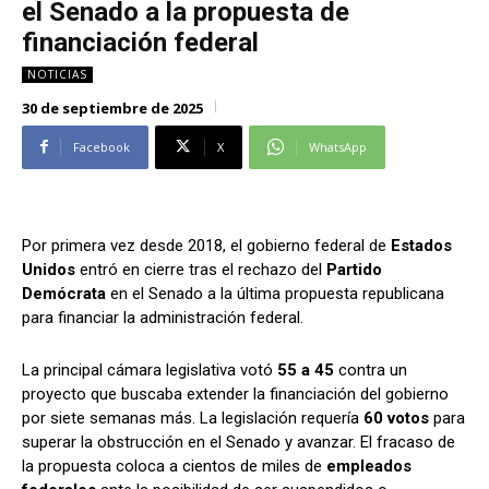
el Senado a la propuesta de
Alianza Patriotica
Alianza Patriotica
financiación federal
Libertad y Refundación
Libertad y Refundación
NOTICIAS
Frente Amplio
Frente Amplio
30 de septiembre de 2025
Centro Social Cristianos
Centro Social Cristianos
Facebook
X
WhatsApp
Nueva Ruta
Nueva Ruta
Noticias
Noticias
Contáctenos
Contáctenos
Por primera vez desde 2018, el gobierno federal de
Estados
Unidos
entró en cierre tras el rechazo del
Partido
Suscríbase a nuestro boletín
Suscríbase a nuestro boletín
Demócrata
en el Senado a la última propuesta republicana
para financiar la administración federal.
Manténgase informado de nuestro contenido, recibiendo
Manténgase informado de nuestro contenido, recibiendo
noticias directamente en su correo electrónico.
noticias directamente en su correo electrónico.
La principal cámara legislativa votó
55 a 45
contra un
proyecto que buscaba extender la financiación del gobierno
por siete semanas más. La legislación requería
60 votos
para
superar la obstrucción en el Senado y avanzar. El fracaso de
Suscribirse
Suscribirse
la propuesta coloca a cientos de miles de
empleados