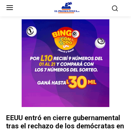
Inicio
Inicio
Partidos Políticos
Partidos Políticos
Partido Liberal
Partido Liberal
Partido Nacional
Partido Nacional
Innovación y Unidad
Innovación y Unidad
Democracia Cristiana
Democracia Cristiana
EEUU entró en cierre gubernamental
Unificación Democrática
Unificación Democrática
tras el rechazo de los demócratas en
Anticorrupción
Anticorrupción