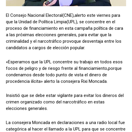
El Consejo Nacional Electoral(CNE),alerto este viernes para
que la Unidad de Política Limpia(UPL), se concentre en el
Comparta
Comparta
proceso de financiamiento en esta campaña política de cara
a las próximas elecciones generales, para evitar que la
criminalidad y el narcotráfico provoque desventaja entre los
candidatos a cargos de elección popular.
Facebook
Facebook
X
X
WhatsApp
WhatsApp
«Esperamos que la UPL concentre su trabajo en todos esos
focos de peligro y de riesgo frente al financiamiento,porque
condenamos desde todo punto de vista el dinero de
procedencia ilícita» alerto la consejera Rixi Moncada.
Síganos
Síganos
Insistió que se debe estar vigilante para evitar los dineros del
crimen organizado como del narcotráfico en estas
elecciones generales.
La consejera Moncada en declaraciones a una radio local fue
categórica al hacer el llamado a la UPL para que se concentre