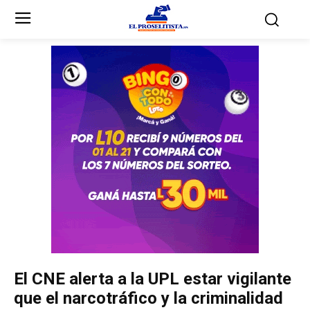
Inicio
Inicio
Partidos Políticos
Partidos Políticos
Partido Liberal
Partido Liberal
Partido Nacional
Partido Nacional
Innovación y Unidad
Innovación y Unidad
Democracia Cristiana
Democracia Cristiana
El CNE alerta a la UPL estar vigilante
Unificación Democrática
Unificación Democrática
que el narcotráfico y la criminalidad
Anticorrupción
Anticorrupción