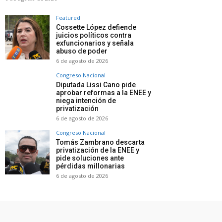
Featured
Cossette López defiende
juicios políticos contra
exfuncionarios y señala
abuso de poder
6 de agosto de 2026
Congreso Nacional
Diputada Lissi Cano pide
aprobar reformas a la ENEE y
niega intención de
privatización
6 de agosto de 2026
Congreso Nacional
Tomás Zambrano descarta
privatización de la ENEE y
pide soluciones ante
pérdidas millonarias
6 de agosto de 2026