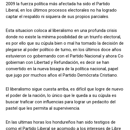
2009 la fuerza política más afectada ha sido el Partido
Liberal, en los últimos procesos electorales no ha logrado
captar el respaldo ni siquiera de sus propios parciales.
Comparta
Comparta
Esta situacion coloca al liberalismo en una profunda crisis
donde no existe la mínima posibilidad de un triunfo electoral,
es por ello que su cúpula bien o mal ha tomado la decisión de
plegarse al poder político de turno, en los últimos doce años
estuvieron co gobernando con el Partido Nacional y ahora Co
Facebook
Facebook
X
X
WhatsApp
WhatsApp
gobiernan con Libertad y Refundación, es decir se han
convertido en la nueva bisagra de la política nacional, papel
que jugo por muchos años el Partido Demócrata Cristiano.
Síganos
Síganos
El liberalismo sigue cuesta arriba, es difícil que logre de nuevo
el poder de la nación, lo único que le queda a su cúpula es
buscar traficar con influencias para lograr un pedacito del
pastel que les permita al supervivencia.
En las ultimas horas los hondureños han sido testigos de
como el Partido Liberal se acomodo a los intereses de Libre