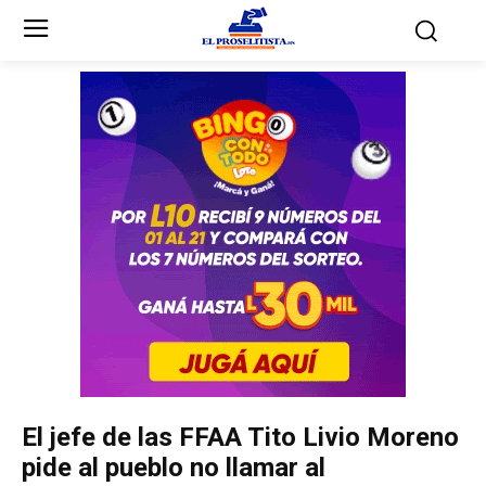
Inicio
Inicio
Partidos Políticos
Partidos Políticos
Partido Liberal
Partido Liberal
Partido Nacional
Partido Nacional
Innovación y Unidad
Innovación y Unidad
Democracia Cristiana
Democracia Cristiana
El jefe de las FFAA Tito Livio Moreno
Unificación Democrática
Unificación Democrática
pide al pueblo no llamar al
Anticorrupción
Anticorrupción