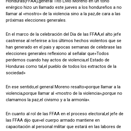
Honduras(FFAA),general Tito Livio Moreno en un tono
enérgico hizo un llamado este jueves a los hondureños a no
llamar al «mostro» de la violencia sino a la paz,de cara a las
próximas elecciones generales.
Comparta
Comparta
En el marco de la celebración del Dia de las FFAA,el alto jefe
castrense al referirse a los últimos hechos violentos que se
han generado en el pais y apocas semanas de celebrase las
elecciones generales reflexiono al señalar que»Todos
Facebook
Facebook
X
X
WhatsApp
WhatsApp
perdemos cuando hay actos de violencia,el Estado de
Honduras como tal,el pueblo de todos los extractos de la
sociedad»
Síganos
Síganos
En ese sentido,el general Moreno resalto»porque llamar a la
violencia,porque llamar al «mostro de la violencia»,porque no
clamamos la paz,el civismo y a la armonía».
En cuanto al rol de las FFAA en el proceso electoral,el jefe de
las FFAA dijo que»el cuerpo armado mantiene en
capacitación al personal militar que estará en las labores de