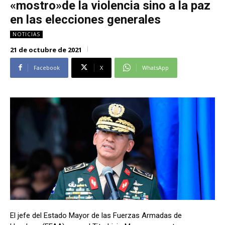
«mostro»de la violencia sino a la paz
Alianza Patriotica
Alianza Patriotica
en las elecciones generales
Libertad y Refundación
Libertad y Refundación
NOTICIAS
Frente Amplio
Frente Amplio
21 de octubre de 2021
Centro Social Cristianos
Centro Social Cristianos
Facebook
X
WhatsApp
Nueva Ruta
Nueva Ruta
Noticias
Noticias
Contáctenos
Contáctenos
Suscríbase a nuestro boletín
Suscríbase a nuestro boletín
Manténgase informado de nuestro contenido, recibiendo
Manténgase informado de nuestro contenido, recibiendo
noticias directamente en su correo electrónico.
noticias directamente en su correo electrónico.
Suscribirse
Suscribirse
El jefe del Estado Mayor de las Fuerzas Armadas de