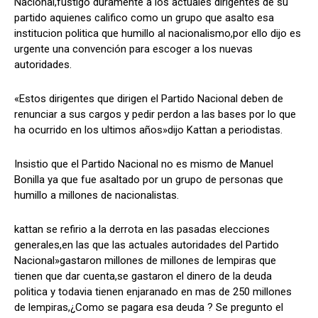
Nacional,fustigo duramente a los actuales dirigentes de su
partido aquienes califico como un grupo que asalto esa
institucion politica que humillo al nacionalismo,por ello dijo es
urgente una convención para escoger a los nuevas
Comparta
Comparta
autoridades.
«Estos dirigentes que dirigen el Partido Nacional deben de
renunciar a sus cargos y pedir perdon a las bases por lo que
ha ocurrido en los ultimos años»dijo Kattan a periodistas.
Facebook
Facebook
X
X
WhatsApp
WhatsApp
Insistio que el Partido Nacional no es mismo de Manuel
Bonilla ya que fue asaltado por un grupo de personas que
humillo a millones de nacionalistas.
Síganos
Síganos
kattan se refirio a la derrota en las pasadas elecciones
generales,en las que las actuales autoridades del Partido
Nacional»gastaron millones de millones de lempiras que
tienen que dar cuenta,se gastaron el dinero de la deuda
politica y todavia tienen enjaranado en mas de 250 millones
de lempiras,¿Como se pagara esa deuda ? Se pregunto el