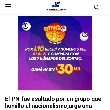
Inicio
Inicio
Partidos Políticos
Partidos Políticos
Partido Liberal
Partido Liberal
Partido Nacional
Partido Nacional
Innovación y Unidad
Innovación y Unidad
Democracia Cristiana
Democracia Cristiana
El PN fue asaltado por un grupo que
Unificación Democrática
Unificación Democrática
humillo al nacionalismo,urge una
Anticorrupción
Anticorrupción