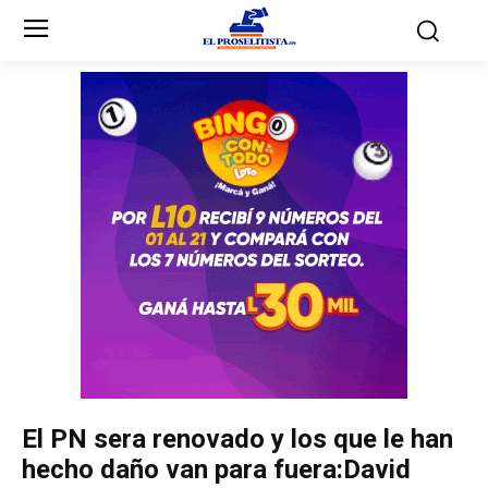
Inicio
Inicio
Partidos Políticos
Partidos Políticos
Partido Liberal
Partido Liberal
Partido Nacional
Partido Nacional
Innovación y Unidad
Innovación y Unidad
Democracia Cristiana
Democracia Cristiana
El PN sera renovado y los que le han
Unificación Democrática
Unificación Democrática
hecho daño van para fuera:David
Anticorrupción
Anticorrupción