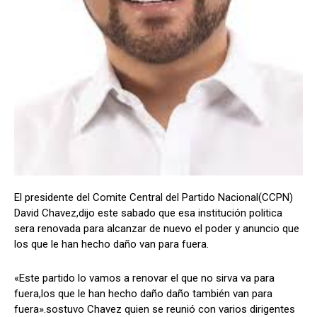
Comparta
Comparta
Facebook
Facebook
X
X
WhatsApp
WhatsApp
Síganos
Síganos
El presidente del Comite Central del Partido Nacional(CCPN)
David Chavez,dijo este sabado que esa institución politica
sera renovada para alcanzar de nuevo el poder y anuncio que
los que le han hecho daño van para fuera.
«Este partido lo vamos a renovar el que no sirva va para
fuera,los que le han hecho daño daño también van para
fuera».sostuvo Chavez quien se reunió con varios dirigentes