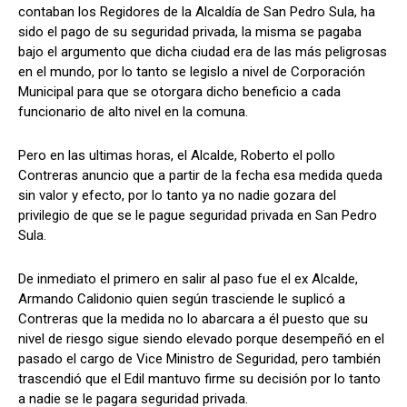
contaban los Regidores de la Alcaldía de San Pedro Sula, ha
sido el pago de su seguridad privada, la misma se pagaba
bajo el argumento que dicha ciudad era de las más peligrosas
en el mundo, por lo tanto se legislo a nivel de Corporación
Comparta
Comparta
Municipal para que se otorgara dicho beneficio a cada
funcionario de alto nivel en la comuna.
Pero en las ultimas horas, el Alcalde, Roberto el pollo
Contreras anuncio que a partir de la fecha esa medida queda
Facebook
Facebook
X
X
WhatsApp
WhatsApp
sin valor y efecto, por lo tanto ya no nadie gozara del
privilegio de que se le pague seguridad privada en San Pedro
Sula.
Síganos
Síganos
De inmediato el primero en salir al paso fue el ex Alcalde,
Armando Calidonio quien según trasciende le suplicó a
Contreras que la medida no lo abarcara a él puesto que su
nivel de riesgo sigue siendo elevado porque desempeñó en el
pasado el cargo de Vice Ministro de Seguridad, pero también
trascendió que el Edil mantuvo firme su decisión por lo tanto
a nadie se le pagara seguridad privada.