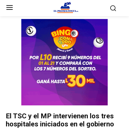
Inicio
Inicio
Partidos Políticos
Partidos Políticos
Partido Liberal
Partido Liberal
Partido Nacional
Partido Nacional
Innovación y Unidad
Innovación y Unidad
Democracia Cristiana
Democracia Cristiana
El TSC y el MP intervienen los tres
Unificación Democrática
Unificación Democrática
hospitales iniciados en el gobierno
Anticorrupción
Anticorrupción