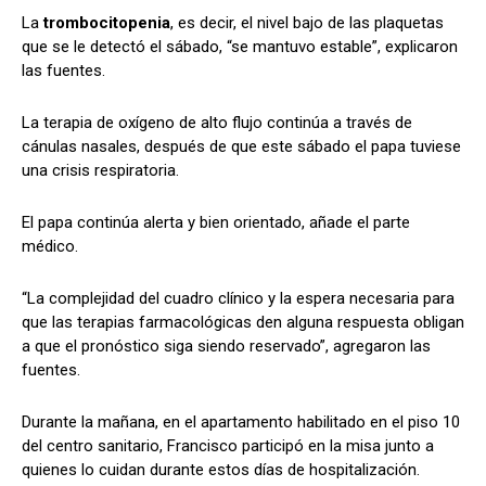
La
trombocitopenia
, es decir, el nivel bajo de las plaquetas
que se le detectó el sábado, “se mantuvo estable”, explicaron
las fuentes.
Comparta
Comparta
La terapia de oxígeno de alto flujo continúa a través de
cánulas nasales, después de que este sábado el papa tuviese
una crisis respiratoria.
Facebook
Facebook
X
X
WhatsApp
WhatsApp
El papa continúa alerta y bien orientado, añade el parte
médico.
“La complejidad del cuadro clínico y la espera necesaria para
Síganos
Síganos
que las terapias farmacológicas den alguna respuesta obligan
a que el pronóstico siga siendo reservado”, agregaron las
fuentes.
Durante la mañana, en el apartamento habilitado en el piso 10
del centro sanitario, Francisco participó en la misa junto a
quienes lo cuidan durante estos días de hospitalización.