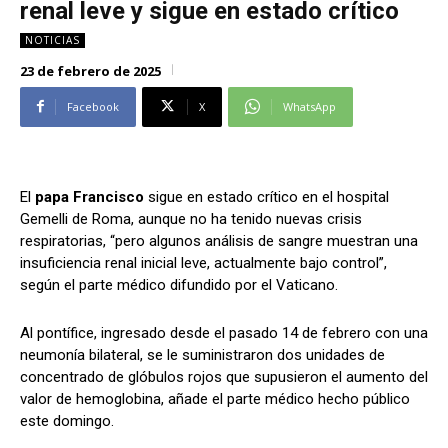
renal leve y sigue en estado crítico
Alianza Patriotica
Alianza Patriotica
NOTICIAS
Libertad y Refundación
Libertad y Refundación
23 de febrero de 2025
Frente Amplio
Frente Amplio
Centro Social Cristianos
Centro Social Cristianos
Facebook
X
WhatsApp
Nueva Ruta
Nueva Ruta
Noticias
Noticias
Contáctenos
Contáctenos
El
papa Francisco
sigue en estado crítico en el hospital
Gemelli de Roma, aunque no ha tenido nuevas crisis
respiratorias, “pero algunos análisis de sangre muestran una
Suscríbase a nuestro boletín
Suscríbase a nuestro boletín
insuficiencia renal inicial leve, actualmente bajo control”,
según el parte médico difundido por el Vaticano.
Manténgase informado de nuestro contenido, recibiendo
Manténgase informado de nuestro contenido, recibiendo
noticias directamente en su correo electrónico.
noticias directamente en su correo electrónico.
Al pontífice, ingresado desde el pasado 14 de febrero con una
neumonía bilateral, se le suministraron dos unidades de
concentrado de glóbulos rojos que supusieron el aumento del
valor de hemoglobina, añade el parte médico hecho público
Suscribirse
Suscribirse
este domingo.