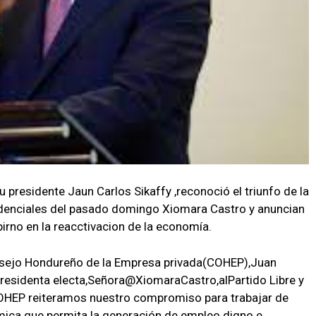
su presidente Jaun Carlos Sikaffy ,reconoció el triunfo de la
sidenciales del pasado domingo Xiomara Castro y anuncian
rno en la reacctivacion de la economía.
Consejo Hondureño de la Empresa privada(COHEP),Juan
 Presidenta electa,Señora@XiomaraCastro,alPartido Libre y
COHEP reiteramos nuestro compromiso para trabajar de
mica que permita la generación de empleo digno e