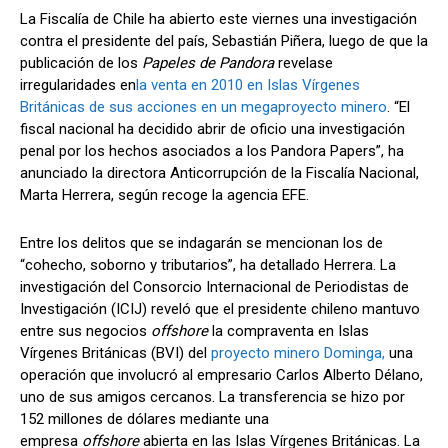
La Fiscalía de Chile ha abierto este viernes una investigación
contra el presidente del país, Sebastián Piñera, luego de que la
publicación de los
Papeles de Pandora
revelase
Comparta
Comparta
irregularidades en
la venta en 2010 en Islas Vírgenes
Británicas de sus acciones en un megaproyecto minero
. “El
fiscal nacional ha decidido abrir de oficio una investigación
penal por los hechos asociados a los Pandora Papers”, ha
anunciado la directora Anticorrupción de la Fiscalía Nacional,
Marta Herrera, según recoge la agencia EFE.
Facebook
Facebook
X
X
WhatsApp
WhatsApp
Entre los delitos que se indagarán se mencionan los de
“cohecho, soborno y tributarios”, ha detallado Herrera. La
Síganos
Síganos
investigación del Consorcio Internacional de Periodistas de
Investigación (ICIJ) reveló que el presidente chileno mantuvo
entre sus negocios
offshore
la compraventa en Islas
Vírgenes Británicas (BVI) del
proyecto minero Dominga,
una
operación que involucró al empresario Carlos Alberto Délano,
uno de sus amigos cercanos. La transferencia se hizo por
152 millones de dólares mediante una
empresa
offshore
abierta en las Islas Vírgenes Británicas. La