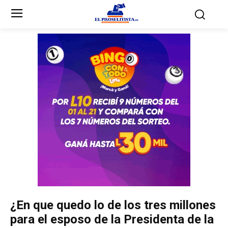
Inicio
Inicio
Partidos Políticos
Partidos Políticos
Partido Liberal
Partido Liberal
Partido Nacional
Partido Nacional
Innovación y Unidad
Innovación y Unidad
Democracia Cristiana
Democracia Cristiana
¿En que quedo lo de los tres millones
Unificación Democrática
Unificación Democrática
para el esposo de la Presidenta de la
Anticorrupción
Anticorrupción