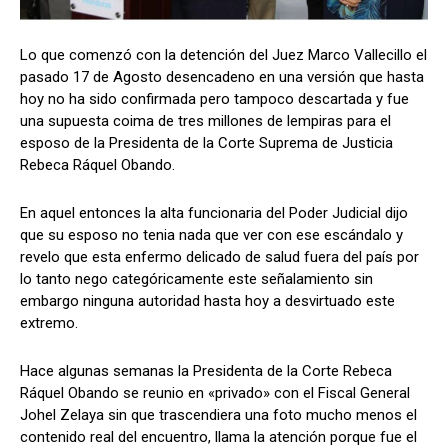
Lo que comenzó con la detención del Juez Marco Vallecillo el
pasado 17 de Agosto desencadeno en una versión que hasta
Comparta
Comparta
hoy no ha sido confirmada pero tampoco descartada y fue
una supuesta coima de tres millones de lempiras para el
esposo de la Presidenta de la Corte Suprema de Justicia
Rebeca Ráquel Obando.
Facebook
Facebook
X
X
WhatsApp
WhatsApp
En aquel entonces la alta funcionaria del Poder Judicial dijo
que su esposo no tenia nada que ver con ese escándalo y
revelo que esta enfermo delicado de salud fuera del país por
Síganos
Síganos
lo tanto nego categóricamente este señalamiento sin
embargo ninguna autoridad hasta hoy a desvirtuado este
extremo.
Hace algunas semanas la Presidenta de la Corte Rebeca
Ráquel Obando se reunio en «privado» con el Fiscal General
Johel Zelaya sin que trascendiera una foto mucho menos el
contenido real del encuentro, llama la atención porque fue el