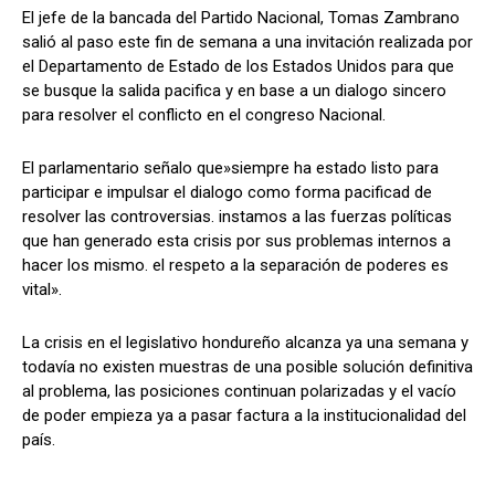
El jefe de la bancada del Partido Nacional, Tomas Zambrano
salió al paso este fin de semana a una invitación realizada por
el Departamento de Estado de los Estados Unidos para que
se busque la salida pacifica y en base a un dialogo sincero
Comparta
Comparta
para resolver el conflicto en el congreso Nacional.
El parlamentario señalo que»siempre ha estado listo para
participar e impulsar el dialogo como forma pacificad de
resolver las controversias. instamos a las fuerzas políticas
Facebook
Facebook
X
X
WhatsApp
WhatsApp
que han generado esta crisis por sus problemas internos a
hacer los mismo. el respeto a la separación de poderes es
vital».
Síganos
Síganos
La crisis en el legislativo hondureño alcanza ya una semana y
todavía no existen muestras de una posible solución definitiva
al problema, las posiciones continuan polarizadas y el vacío
de poder empieza ya a pasar factura a la institucionalidad del
país.