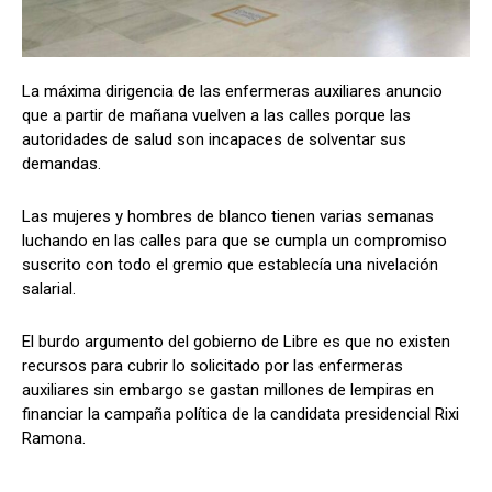
La máxima dirigencia de las enfermeras auxiliares anuncio
Comparta
Comparta
que a partir de mañana vuelven a las calles porque las
autoridades de salud son incapaces de solventar sus
demandas.
Las mujeres y hombres de blanco tienen varias semanas
Facebook
Facebook
X
X
WhatsApp
WhatsApp
luchando en las calles para que se cumpla un compromiso
suscrito con todo el gremio que establecía una nivelación
salarial.
Síganos
Síganos
El burdo argumento del gobierno de Libre es que no existen
recursos para cubrir lo solicitado por las enfermeras
auxiliares sin embargo se gastan millones de lempiras en
financiar la campaña política de la candidata presidencial Rixi
Ramona.