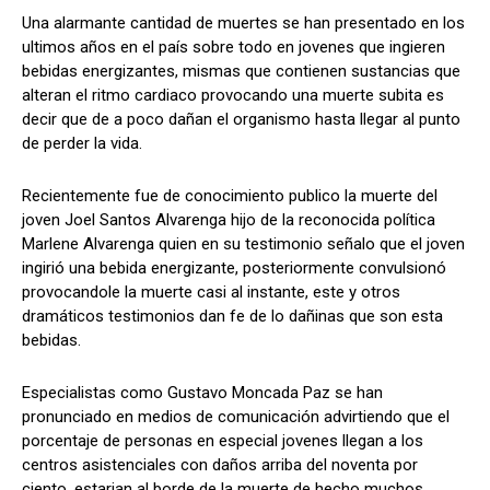
Una alarmante cantidad de muertes se han presentado en los
ultimos años en el país sobre todo en jovenes que ingieren
bebidas energizantes, mismas que contienen sustancias que
Comparta
Comparta
alteran el ritmo cardiaco provocando una muerte subita es
decir que de a poco dañan el organismo hasta llegar al punto
de perder la vida.
Recientemente fue de conocimiento publico la muerte del
Facebook
Facebook
X
X
WhatsApp
WhatsApp
joven Joel Santos Alvarenga hijo de la reconocida política
Marlene Alvarenga quien en su testimonio señalo que el joven
ingirió una bebida energizante, posteriormente convulsionó
provocandole la muerte casi al instante, este y otros
Síganos
Síganos
dramáticos testimonios dan fe de lo dañinas que son esta
bebidas.
Especialistas como Gustavo Moncada Paz se han
pronunciado en medios de comunicación advirtiendo que el
porcentaje de personas en especial jovenes llegan a los
centros asistenciales con daños arriba del noventa por
ciento, estarian al borde de la muerte de hecho muchos