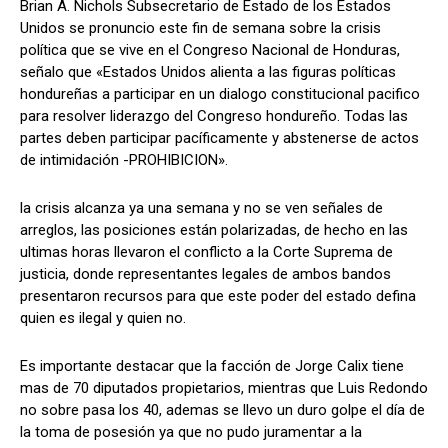
Brian A. Nichols Subsecretario de Estado de los Estados
Unidos se pronuncio este fin de semana sobre la crisis
política que se vive en el Congreso Nacional de Honduras,
señalo que «Estados Unidos alienta a las figuras políticas
Comparta
Comparta
hondureñas a participar en un dialogo constitucional pacifico
para resolver liderazgo del Congreso hondureño. Todas las
partes deben participar pacíficamente y abstenerse de actos
de intimidación -PROHIBICION».
Facebook
Facebook
X
X
WhatsApp
WhatsApp
la crisis alcanza ya una semana y no se ven señales de
arreglos, las posiciones están polarizadas, de hecho en las
ultimas horas llevaron el conflicto a la Corte Suprema de
justicia, donde representantes legales de ambos bandos
Síganos
Síganos
presentaron recursos para que este poder del estado defina
quien es ilegal y quien no.
Es importante destacar que la facción de Jorge Calix tiene
mas de 70 diputados propietarios, mientras que Luis Redondo
no sobre pasa los 40, ademas se llevo un duro golpe el día de
la toma de posesión ya que no pudo juramentar a la