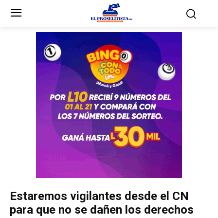
Inicio
Inicio
Partidos Políticos
Partidos Políticos
Partido Liberal
Partido Liberal
Partido Nacional
Partido Nacional
Innovación y Unidad
Innovación y Unidad
Democracia Cristiana
Democracia Cristiana
Estaremos vigilantes desde el CN
Unificación Democrática
Unificación Democrática
para que no se dañen los derechos
Anticorrupción
Anticorrupción