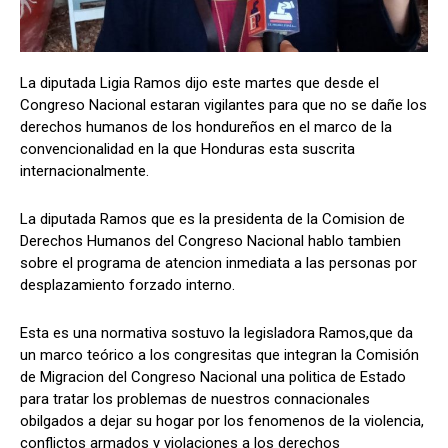
La diputada Ligia Ramos dijo este martes que desde el
Comparta
Comparta
Congreso Nacional estaran vigilantes para que no se dañe los
derechos humanos de los hondureños en el marco de la
convencionalidad en la que Honduras esta suscrita
internacionalmente.
Facebook
Facebook
X
X
WhatsApp
WhatsApp
La diputada Ramos que es la presidenta de la Comision de
Derechos Humanos del Congreso Nacional hablo tambien
sobre el programa de atencion inmediata a las personas por
Síganos
Síganos
desplazamiento forzado interno.
Esta es una normativa sostuvo la legisladora Ramos,que da
un marco teórico a los congresitas que integran la Comisión
de Migracion del Congreso Nacional una politica de Estado
para tratar los problemas de nuestros connacionales
obilgados a dejar su hogar por los fenomenos de la violencia,
conflictos armados y violaciones a los derechos