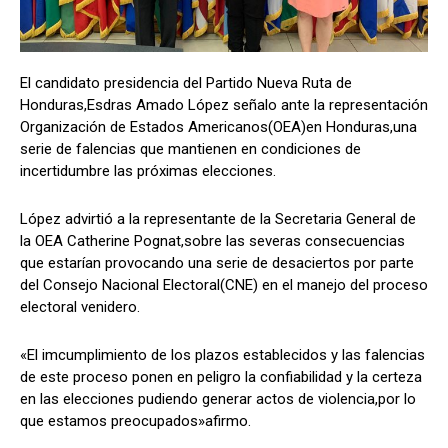
El candidato presidencia del Partido Nueva Ruta de
Comparta
Comparta
Honduras,Esdras Amado López señalo ante la representación
Organización de Estados Americanos(OEA)en Honduras,una
serie de falencias que mantienen en condiciones de
incertidumbre las próximas elecciones.
Facebook
Facebook
X
X
WhatsApp
WhatsApp
López advirtió a la representante de la Secretaria General de
la OEA Catherine Pognat,sobre las severas consecuencias
que estarían provocando una serie de desaciertos por parte
Síganos
Síganos
del Consejo Nacional Electoral(CNE) en el manejo del proceso
electoral venidero.
«El imcumplimiento de los plazos establecidos y las falencias
de este proceso ponen en peligro la confiabilidad y la certeza
en las elecciones pudiendo generar actos de violencia,por lo
que estamos preocupados»afirmo.